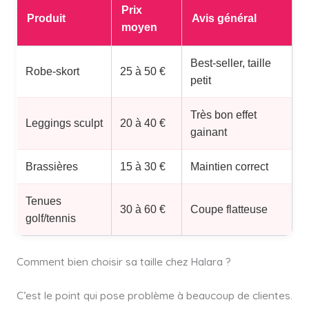
Prix
Produit
Avis général
moyen
Best-seller, taille
Robe-skort
25 à 50 €
petit
Très bon effet
Leggings sculpt
20 à 40 €
gainant
Brassières
15 à 30 €
Maintien correct
Tenues
30 à 60 €
Coupe flatteuse
golf/tennis
Comment bien choisir sa taille chez Halara ?
C’est le point qui pose problème à beaucoup de clientes.