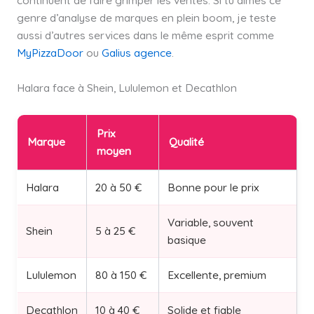
continuent de faire grimper les ventes. Si tu aimes ce
genre d’analyse de marques en plein boom, je teste
aussi d’autres services dans le même esprit comme
MyPizzaDoor
ou
Galius agence
.
Halara face à Shein, Lululemon et Decathlon
Prix
Marque
Qualité
moyen
Halara
20 à 50 €
Bonne pour le prix
Variable, souvent
Shein
5 à 25 €
basique
Lululemon
80 à 150 €
Excellente, premium
Decathlon
10 à 40 €
Solide et fiable