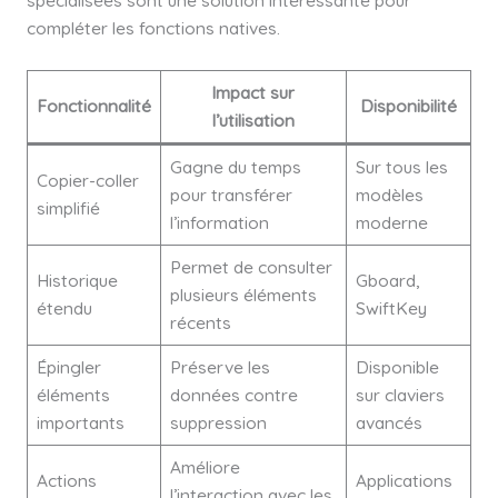
spécialisées sont une solution intéressante pour
compléter les fonctions natives.
Impact sur
Fonctionnalité
Disponibilité
l’utilisation
Gagne du temps
Sur tous les
Copier-coller
pour transférer
modèles
simplifié
l’information
moderne
Permet de consulter
Historique
Gboard,
plusieurs éléments
étendu
SwiftKey
récents
Épingler
Préserve les
Disponible
éléments
données contre
sur claviers
importants
suppression
avancés
Améliore
Actions
Applications
l’interaction avec les