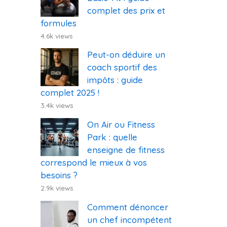
complet des prix et
formules
4.6k views
Peut-on déduire un
coach sportif des
impôts : guide
complet 2025 !
3.4k views
On Air ou Fitness
Park : quelle
enseigne de fitness
correspond le mieux à vos
besoins ?
2.9k views
Comment dénoncer
un chef incompétent