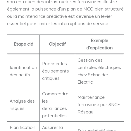
son entretien des infrastructures ferroviaires, illustre
également la puissance d’un plan de MCO bien structuré
où la maintenance prédictive est devenue un levier
essentiel pour limiter les interruptions de service.
Exemple
Étape clé
Objectif
d’application
Gestion des
Prioriser les
Identification
centrales électriques
équipements
des actifs
chez Schneider
critiques
Electric
Comprendre
Maintenance
Analyse des
les
ferroviaire par SNCF
risques
défaillances
Réseau
potentielles
Planification
Assurer la
Suivi prédictif chez