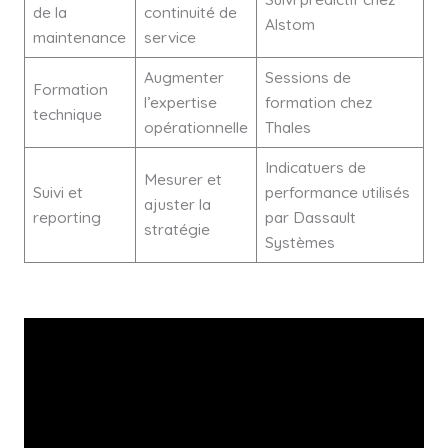
de la
continuité de
Alstom
maintenance
service
Augmenter
Sessions de
Formation
l’expertise
formation chez
technique
opérationnelle
Thales
Indicatuers de
Mesurer et
Suivi et
performance utilisés
ajuster la
reporting
par Dassault
stratégie
Systèmes