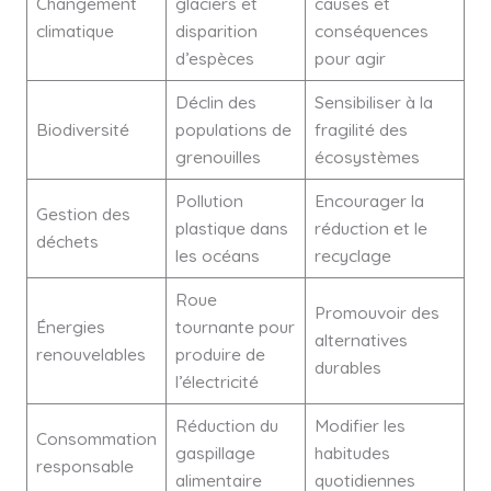
Changement
glaciers et
causes et
climatique
disparition
conséquences
d’espèces
pour agir
Déclin des
Sensibiliser à la
Biodiversité
populations de
fragilité des
grenouilles
écosystèmes
Pollution
Encourager la
Gestion des
plastique dans
réduction et le
déchets
les océans
recyclage
Roue
Promouvoir des
Énergies
tournante pour
alternatives
renouvelables
produire de
durables
l’électricité
Réduction du
Modifier les
Consommation
gaspillage
habitudes
responsable
alimentaire
quotidiennes