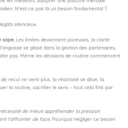
mine les meilleurs. Adopter une posture mentale
otidien. N’est-ce pas là un besoin fondamental ?
égâts silencieux
e sape.
Les limites deviennent poreuses, la clarté
’angoisse se glisse dans la gestion des partenaires,
 quitte pas. Même les décisions de routine commencent
 recul ne vient plus, la réactivité se dilue, la
er la routine, sacrifier le sens – tout cela finit par
 nécessité de mieux appréhender la pression
t l’affronter de face.
Pourquoi négliger ce besoin