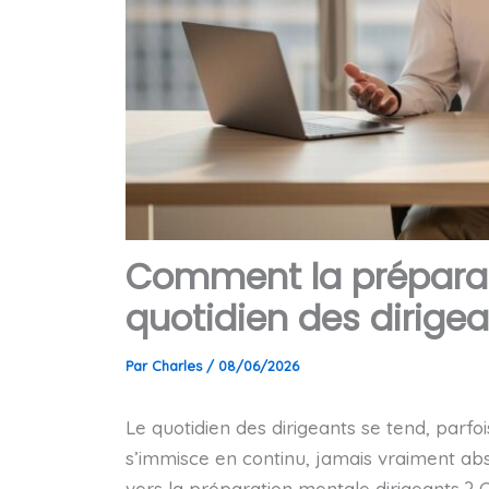
Comment la préparat
quotidien des dirige
Par
Charles
/
08/06/2026
Le quotidien des dirigeants se tend, parf
s’immisce en continu, jamais vraiment ab
vers la préparation mentale dirigeants ? C