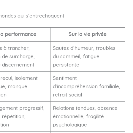
mondes qui s’entrechoquent
la performance
Sur la vie privée
és à trancher,
Sautes d’humeur, troubles
n de surcharge,
du sommeil, fatigue
u discernement
persistante
recul, isolement
Sentiment
que, manque
d’incompréhension familiale,
ion
retrait social
ement progressif,
Relations tendues, absence
 répétition,
émotionnelle, fragilité
tion
psychologique