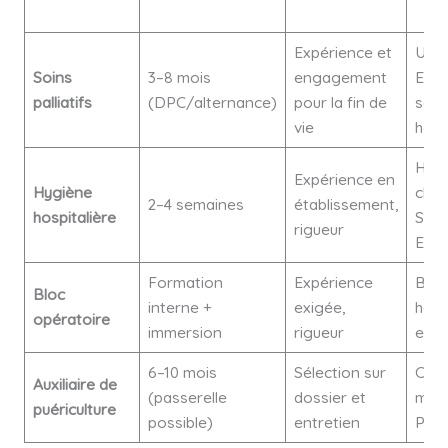
Expérience et
USP,
Soins
3–8 mois
engagement
EHP
palliatifs
(DPC/alternance)
pour la fin de
serv
vie
hosp
Hôpi
Expérience en
Hygiène
clini
2–4 semaines
établissement,
hospitalière
SSR,
rigueur
EHP
Formation
Expérience
Bloc
Bloc
interne +
exigée,
hosp
opératoire
immersion
rigueur
et cl
6–10 mois
Sélection sur
Crèc
Auxiliaire de
(passerelle
dossier et
mate
puériculture
possible)
entretien
PMI