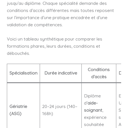
jusqu’au diplôme. Chaque spécialité demande des
conditions d’accès différentes mais toutes reposent
sur l’importance d’une pratique encadrée et d’une
validation de compétences.
Voici un tableau synthétique pour comparer les
formations phares, leurs durées, conditions et
débouchés.
Conditions
Spécialisation
Durée indicative
Déb
d’accès
Diplôme
EHP
d’
aide-
USL
Gériatrie
20–24 jours (140–
soignant
,
SSIA
(ASG)
168h)
expérience
serv
souhaitée
Alzh