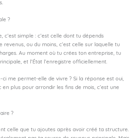
s.
le ?
le, c’est simple : c’est celle dont tu dépends
revenus, ou du moins, c’est celle sur laquelle tu
harges. Au moment où tu crées ton entreprise, tu
ncipale, et l’État l’enregistre officiellement.
e-ci me permet-elle de vivre ? Si la réponse est oui,
ruc en plus pour arrondir les fins de mois, c’est une
aire ?
t celle que tu ajoutes après avoir créé ta structure.
néralement pas ta source de revenus principale. Mais