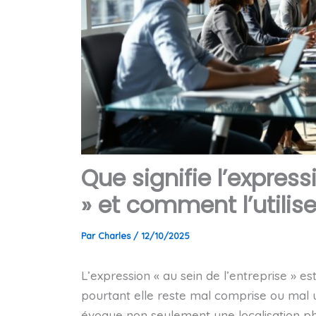
Que signifie l’express
» et comment l’utilis
Par
Charles
/
12/10/2025
L’expression « au sein de l’entreprise » e
pourtant elle reste mal comprise ou mal 
évoque non seulement une localisation p