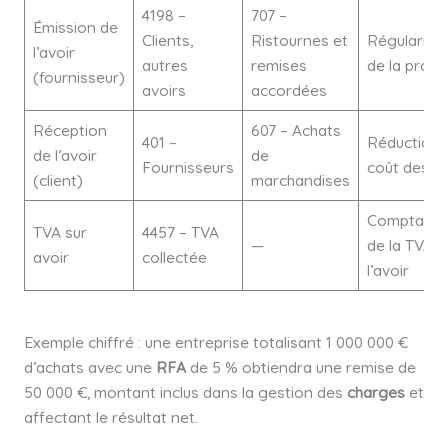
4198 –
707 –
Émission de
Clients,
Ristournes et
Régularisa
l’avoir
autres
remises
de la provi
(fournisseur)
avoirs
accordées
Réception
607 – Achats
401 –
Réduction 
de l’avoir
de
Fournisseurs
coût des a
(client)
marchandises
Comptabili
TVA sur
4457 – TVA
—
de la TVA li
avoir
collectée
l’avoir
Exemple chiffré : une entreprise totalisant 1 000 000 €
d’achats avec une
RFA
de 5 % obtiendra une remise de
50 000 €, montant inclus dans la gestion des
charges
et
affectant le résultat net.