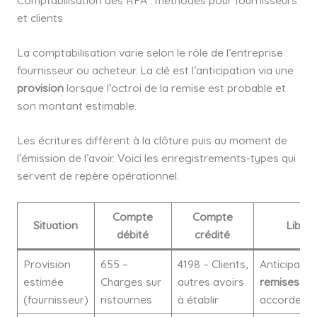
Comptabilisation des RFA : méthodes pour fournisseurs
et clients
La comptabilisation varie selon le rôle de l’entreprise :
fournisseur ou acheteur. La clé est l’anticipation via une
provision
lorsque l’octroi de la remise est probable et
son montant estimable.
Les écritures diffèrent à la clôture puis au moment de
l’émission de l’avoir. Voici les enregistrements-types qui
servent de repère opérationnel.
Compte
Compte
Situation
Libell
débité
crédité
Provision
655 –
4198 – Clients,
Anticipatio
estimée
Charges sur
autres avoirs
remises
à
(fournisseur)
ristournes
à établir
accorder