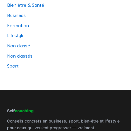
Bien être & Santé
Business
Formation
Lifestyle
Non classé
Non classés
Sport
Self
coaching
Conseils concrets en business, sport, bien-être et lifestyle
pour ceux qui veulent progresser — vraiment.